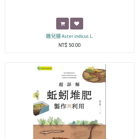
雞兒腸 Aster indicus L.
NT$
50.00