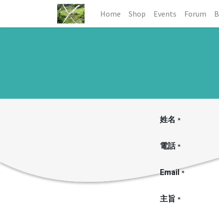
Home
Shop
Events
Forum
B
姓名
*
電話
*
Email
*
主旨
*