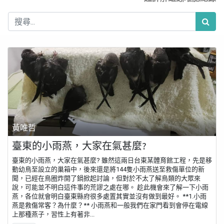
黃唯哲
臺東的小雨燕，大家在氣甚麼?
臺東的小雨燕，大家在氣甚麼? 雖然這兩日台東某體育館工程，先是移
動幼鳥至設立的巢箱中，後來還是將144隻小雨燕送至救傷單位的新
聞，已經在鳥圈炸開了鍋掀起討論，但對於不太了解鳥類的大眾來
說，可能並不明白這件事的荒謬之處在哪。 趁此機會來了解一下小雨
燕，各位就會明白臺東縣府很多處置其實並沒有做到最好。 **1.小雨
燕是救傷常客？為什麼？** 小雨燕和一般我們在家門看到會停在電線
上那種燕子，習性上有著非...