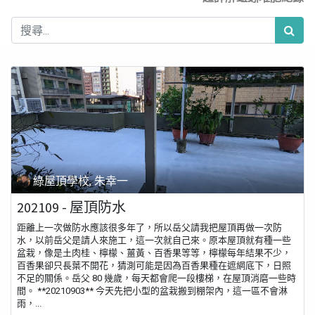
綠屋頂學校, 朱幸一
202109 - 屋頂防水
距離上一次做防水應該很多年了，所以岳父請我把屋頂再做一次防
水，以前岳父是請人來施工，這一次就自己來。原本屋頂就有種一些
盆栽，像是土肉桂、檸檬、薑黃、百香果等等，檸檬每年結果不少，
百香果卻只長葉不開花，猜測可能是因為百香果種在遮網底下，日照
不足的關係。岳父 80 幾歲，每天都會爬一段樓梯，在屋頂消磨一些時
間。 **20210903** 今天先把小型的盆栽搬到棚架內，這一區不會淋
雨，...