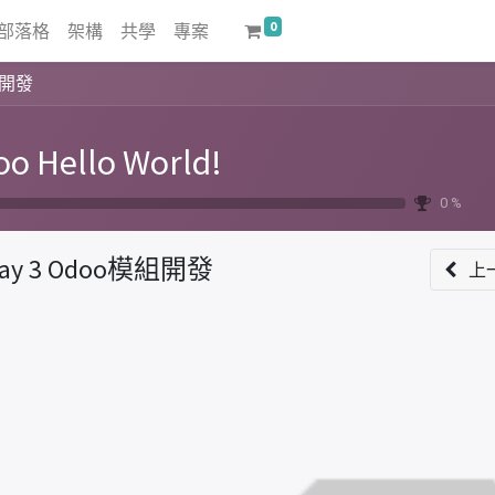
0
部落格
架構
共學
專案
組開發
o Hello World!
0 %
ay 3 Odoo模組開發
上