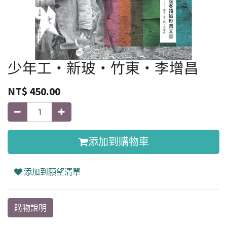
少年工‧新玻‧竹東‧李增昌
NT$
450.00
添加到購物車
添加到願望清單
購物說明