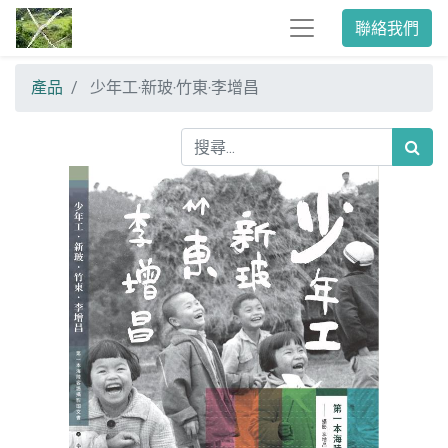
聯絡我們
產品
少年工‧新玻‧竹東‧李增昌