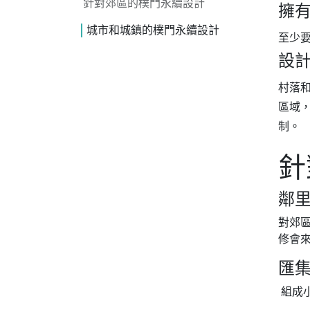
針對郊區的樸門永續設計
擁
城市和城鎮的樸門永續設計
至少要
設
村落
區域
制。
針
鄰
對郊
修會
匯
組成