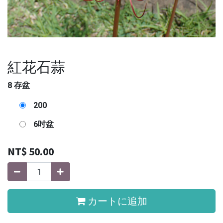
紅花石蒜
8 存盆
200
6吋盆
NT$
50.00
カートに追加