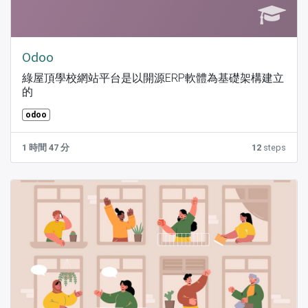
Odoo
綠屋頂學校網站平台是以開源ERP軟體為基礎架構建立
的
odoo
1 時間 47 分
12
steps