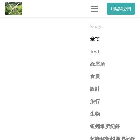
聯絡我們
Blogs:
全て
test
綠屋頂
食農
設計
旅行
生物
蚯蚓堆肥紀錄
超詳解蚯蚓堆肥紀錄