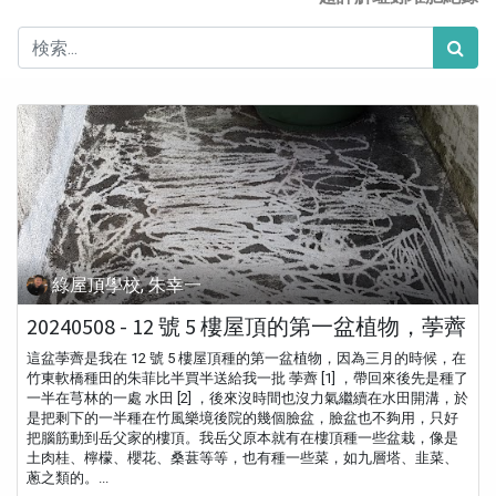
綠屋頂學校, 朱幸一
20240508 - 12 號 5 樓屋頂的第一盆植物，荸薺
這盆荸薺是我在 12 號 5 樓屋頂種的第一盆植物，因為三月的時候，在
竹東軟橋種田的朱菲比半買半送給我一批 荸薺 [1] ，帶回來後先是種了
一半在芎林的一處 水田 [2] ，後來沒時間也沒力氣繼續在水田開溝，於
是把剩下的一半種在竹風樂境後院的幾個臉盆，臉盆也不夠用，只好
把腦筋動到岳父家的樓頂。我岳父原本就有在樓頂種一些盆栽，像是
土肉桂、檸檬、櫻花、桑葚等等，也有種一些菜，如九層塔、韭菜、
蔥之類的。...