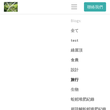
聯絡我們
Blogs:
全て
test
綠屋頂
食農
設計
旅行
生物
蚯蚓堆肥紀錄
超詳解蚯蚓堆肥紀錄