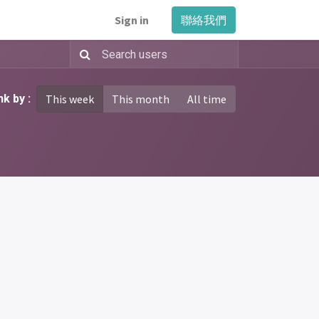
Sign in
聯絡我們
k by :
This week
This month
All time