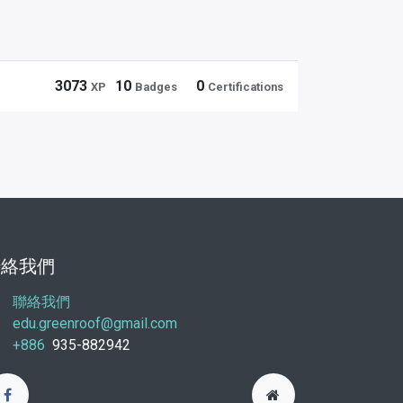
3073
10
0
XP
Badges
Certifications
聯絡我們
聯絡我們
edu.greenroof@gmail.com
+886
935-882942