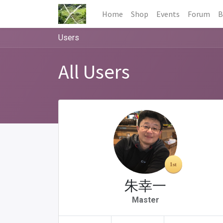
Home
Shop
Events
Forum
B
Users
All Users
朱幸一
Master