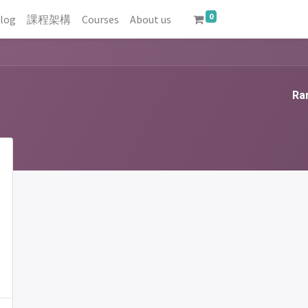
0
log
課程架構
Courses
About us
Ran