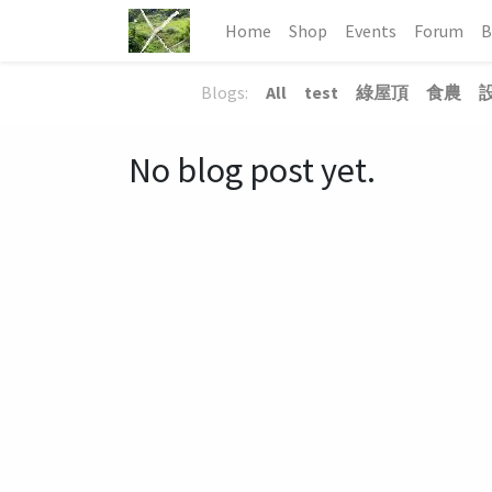
Home
Shop
Events
Forum
B
Blogs:
All
test
綠屋頂
食農
No blog post yet.