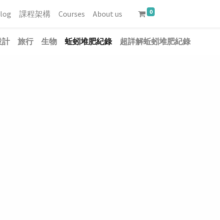
0
log
課程架構
Courses
About us
設計
旅行
生物
蚯蚓堆肥紀錄
超詳解蚯蚓堆肥紀錄