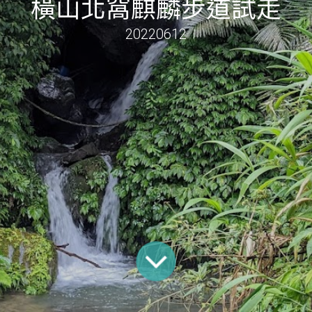
橫山北窩麒麟步道試走
20220612