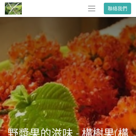
聯絡我們
野漿果的滋味 - 構樹果(構