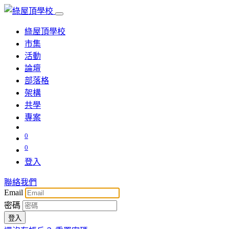
綠屋頂學校
市集
活動
論壇
部落格
架構
共學
專案
0
0
登入
聯絡我們
Email
密碼
登入