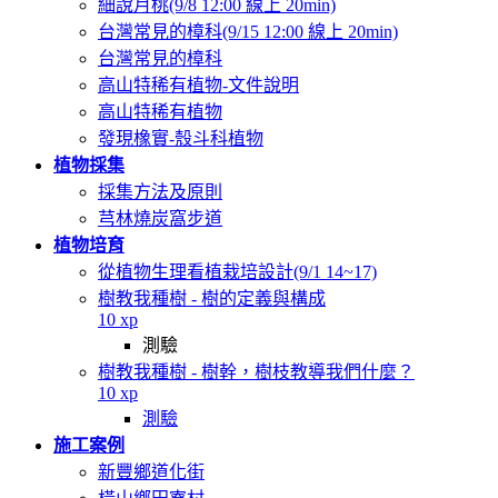
細說月桃(9/8 12:00 線上 20min)
台灣常見的樟科(9/15 12:00 線上 20min)
台灣常見的樟科
高山特稀有植物-文件說明
高山特稀有植物
發現橡實-殼斗科植物
植物採集
採集方法及原則
芎林燒炭窩步道
植物培育
從植物生理看植栽培設計(9/1 14~17)
樹教我種樹 - 樹的定義與構成
10 xp
測驗
樹教我種樹 - 樹幹，樹枝教導我們什麼？
10 xp
測驗
施工案例
新豐鄉道化街