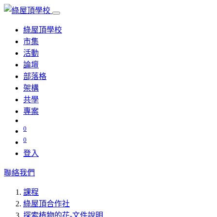
綠屋頂學校
市集
活動
論壇
部落格
架構
共學
專案
0
0
登入
聯絡我們
課程
綠屋頂合作社
探索植物的花-文件說明