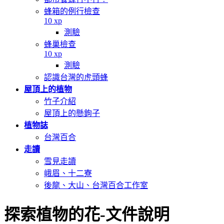
蜂箱的例行檢查
10 xp
測驗
蜂巢檢查
10 xp
測驗
認識台灣的虎頭蜂
屋頂上的植物
竹子介紹
屋頂上的懸鉤子
植物誌
台灣百合
走讀
雪見走讀
峨眉、十二寮
後龍、大山、台灣百合工作室
探索植物的花-文件說明