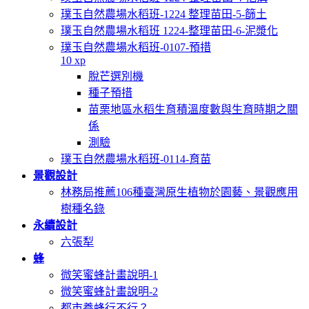
璞玉自然農場水稻班-1224 整理苗田-5-篩土
璞玉自然農場水稻班 1224-整理苗田-6-泥漿化
璞玉自然農場水稻班-0107-預措
10 xp
脫芒選別機
種子預措
苗栗地區水稻生育積溫度數與生育時期之關
係
測驗
璞玉自然農場水稻班-0114-育苗
景觀設計
林務局推薦106種臺灣原生植物於園藝、景觀應用
樹種名錄
永續設計
六張犁
蜂
微笑蜜蜂計畫說明-1
微笑蜜蜂計畫說明-2
都市養蜂行不行？