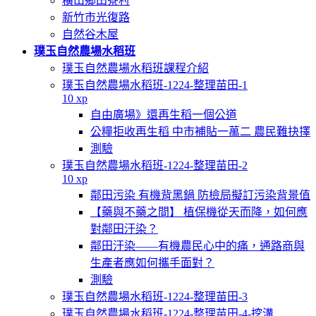
橫山鄉田寮村
新竹市光復路
自然谷木屋
璞玉自然農場水稻班
璞玉自然農場水稻班課程介紹
璞玉自然農場水稻班-1224-整理苗田-1
10 xp
自由廣場》還再生稻一個公道
公糧拒收再生稻 中市補貼一萬二 農民難抉擇
測驗
璞玉自然農場水稻班-1224-整理苗田-2
10 xp
鄰田污染 有機背黑鍋 防檢局擬訂污染背景值
【藥與不藥之間】 植保機從天而降，如何應
對鄰田汙染？
鄰田汙染——有機農民心中的痛，通路商與
生產者應如何攜手面對？
測驗
璞玉自然農場水稻班-1224-整理苗田-3
璞玉自然農場水稻班-1224-整理苗田-4-挖溝