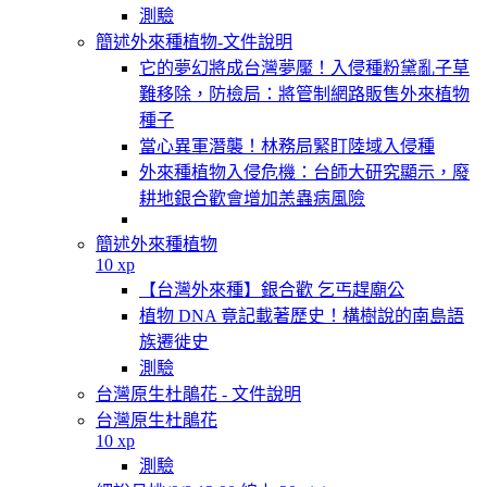
測驗
簡述外來種植物-文件說明
它的夢幻將成台灣夢魘！入侵種粉黛亂子草
難移除，防檢局：將管制網路販售外來植物
種子
當心異軍潛襲！林務局緊盯陸域入侵種
外來種植物入侵危機：台師大研究顯示，廢
耕地銀合歡會增加恙蟲病風險
簡述外來種植物
10 xp
【台灣外來種】銀合歡 乞丐趕廟公
植物 DNA 竟記載著歷史！構樹說的南島語
族遷徙史
測驗
台灣原生杜鵑花 - 文件說明
台灣原生杜鵑花
10 xp
測驗