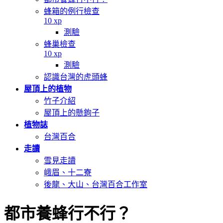
蜂箱的例行檢查
10 xp
測驗
蜂巢檢查
10 xp
測驗
認識台灣的虎頭蜂
屋頂上的植物
竹子介紹
屋頂上的懸鉤子
植物誌
台灣百合
走讀
雪見走讀
峨眉、十二寮
後龍、大山、台灣百合工作室
都市養蜂行不行？