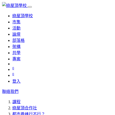
綠屋頂學校
市集
活動
論壇
部落格
架構
共學
專案
0
0
登入
聯絡我們
課程
綠屋頂合作社
都市養蜂行不行？