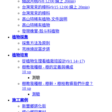
細說月桃(9/8 12:00 線上 20min)
台灣常見的樟科(9/15 12:00 線上 20min)
台灣常見的樟科
高山特稀有植物-文件說明
高山特稀有植物
發現橡實-殼斗科植物
植物採集
採集方法及原則
芎林燒炭窩步道
植物培育
從植物生理看植栽培設計(9/1 14~17)
樹教我種樹 - 樹的定義與構成
10 xp
測驗
樹教我種樹 - 樹幹，樹枝教導我們什麼？
10 xp
測驗
施工案例
新豐鄉道化街