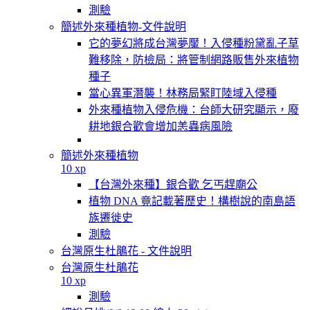
測驗
簡述外來種植物-文件說明
它的夢幻將成台灣夢魘！入侵種粉黛亂子草
難移除，防檢局：將管制網路販售外來植物
種子
當心異軍潛襲！林務局緊盯陸域入侵種
外來種植物入侵危機：台師大研究顯示，廢
耕地銀合歡會增加恙蟲病風險
簡述外來種植物
10 xp
【台灣外來種】銀合歡 乞丐趕廟公
植物 DNA 竟記載著歷史！構樹說的南島語
族遷徙史
測驗
台灣原生杜鵑花 - 文件說明
台灣原生杜鵑花
10 xp
測驗