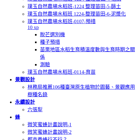
璞玉自然農場水稻班-1224 整理苗田-5-篩土
璞玉自然農場水稻班 1224-整理苗田-6-泥漿化
璞玉自然農場水稻班-0107-預措
10 xp
脫芒選別機
種子預措
苗栗地區水稻生育積溫度數與生育時期之關
係
測驗
璞玉自然農場水稻班-0114-育苗
景觀設計
林務局推薦106種臺灣原生植物於園藝、景觀應用
樹種名錄
永續設計
六張犁
蜂
微笑蜜蜂計畫說明-1
微笑蜜蜂計畫說明-2
都市養蜂行不行？