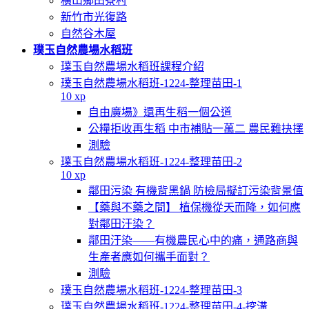
橫山鄉田寮村
新竹市光復路
自然谷木屋
璞玉自然農場水稻班
璞玉自然農場水稻班課程介紹
璞玉自然農場水稻班-1224-整理苗田-1
10 xp
自由廣場》還再生稻一個公道
公糧拒收再生稻 中市補貼一萬二 農民難抉擇
測驗
璞玉自然農場水稻班-1224-整理苗田-2
10 xp
鄰田污染 有機背黑鍋 防檢局擬訂污染背景值
【藥與不藥之間】 植保機從天而降，如何應
對鄰田汙染？
鄰田汙染——有機農民心中的痛，通路商與
生產者應如何攜手面對？
測驗
璞玉自然農場水稻班-1224-整理苗田-3
璞玉自然農場水稻班-1224-整理苗田-4-挖溝