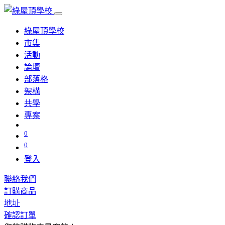
綠屋頂學校
市集
活動
論壇
部落格
架構
共學
專案
0
0
登入
聯絡我們
訂購商品
地址
確認訂單