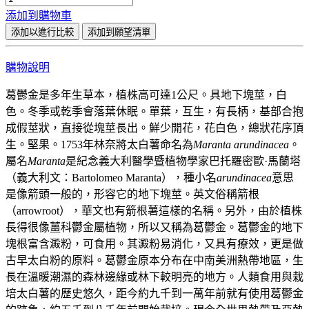
添加到購物車
添加以進行比較
添加到願望清單
購物說明
葛鬱金是多年生草本，植株高可達1公尺。具地下塊莖，白
色。冬季或乾季會落葉休眠。單葉，互生，有長柄，基部合抱
成假莖狀，直接從塊莖長出。鮮少開花，花白色，總狀花序頂
生。堅果。1753年林奈將太白薯命名為
Maranta arundinacea
。
屬名
Maranta
是紀念義大利醫學暨植物學家巴托羅密歐·馬蘭塔
（義大利文：Bartolomeo Maranta），種小名
arundinacea
意思
是像箭頭一般的，形容它的地下塊莖。英文俗稱箭根
（arrowroot），華文也有箭根薯這樣的名稱。另外，由於植株
長得很像薑科鬱金屬植物，所以又稱為葛鬱金。葛鬱金的地下
塊根富含澱粉，可食用。其澱粉易消化，又具有療效，更是做
古早太白粉的原料。葛鬱金原本分布在中南美洲熱帶地區，生
長在溫暖潮濕的森林邊緣或林下較明亮的地方。人類食用與栽
培太白薯的歷史悠久，距今約九千到一萬年前就有使用葛鬱金