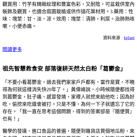
觀賞用：竹芋有精緻紋理和豐富色彩，又耐陰，可盆栽供室內
裝飾及觀賞，也適合庭園栽植或供作插花葉材用。3.藥用：性
味：塊莖：甘、淡、涼。效用：塊莖：清肺，利尿。治肺熱咳
嗽，小便赤痛。
資料來源 :
kplant
閱讀更多
祖先智慧救食安 部落復耕天然太白粉「葛鬱金」
「不要小看葛鬱金，過去我們家家戶戶都有，當作是寶，不曉
得為何就這樣消失快20年了。」黃偉峰說，小時候隨便都找得
到葛鬱金，肚子痛、感冒發燒，家裡人就挖來給他吃；因為好
吃，偷挖來吃還會被打。只是不懂，為何一下子就遺忘了它的
存在。「我一直在思考這個問題，得到的答案卻是『隨便買』
也有！」
醫學的發達、進口食品的普遍，隨便到雜貨店買個地瓜粉，來