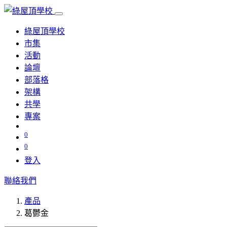
綠屋頂學校
市集
活動
論壇
部落格
架構
共學
專案
0
0
登入
聯絡我們
產品
葛鬱金