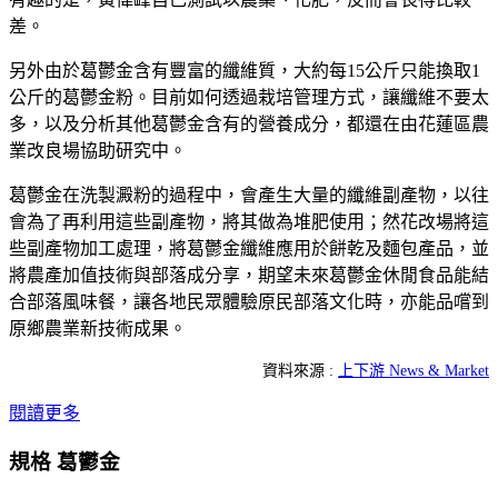
差。
另外由於葛鬱金含有豐富的纖維質，大約每15公斤只能換取1
公斤的葛鬱金粉。目前如何透過栽培管理方式，讓纖維不要太
多，以及分析其他葛鬱金含有的營養成分，都還在由花蓮區農
業改良場協助研究中。
葛鬱金在洗製澱粉的過程中，會產生大量的纖維副產物，以往
會為了再利用這些副產物，將其做為堆肥使用；然花改場將這
些副產物加工處理，將葛鬱金纖維應用於餅乾及麵包產品，並
將農產加值技術與部落成分享，期望未來葛鬱金休閒食品能結
合部落風味餐，讓各地民眾體驗原民部落文化時，亦能品嚐到
原鄉農業新技術成果。
資料來源 :
上下游 News & Market
閱讀更多
規格 葛鬱金