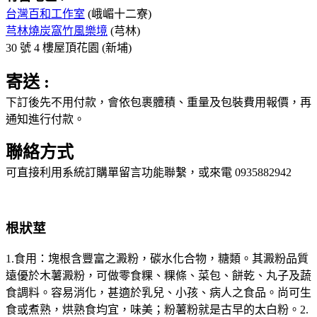
台灣百和工作室
(峨嵋十二寮)
芎林燒炭窩竹風樂境
(芎林)
30 號 4 樓屋頂花園 (新埔)
寄送 :
下訂後先不用付款，會依包裹體積、重量及包裝費用報價，再
通知進行付款。
聯絡方式
可直接利用系統訂購單留言功能聯繫，或來電 0935882942
根狀莖
1.食用：塊根含豐富之澱粉，碳水化合物，糖類。其澱粉品質
遠優於木薯澱粉，可做零食粿、粿條、菜包、餅乾、丸子及蔬
食調料。容易消化，甚適於乳兒、小孩、病人之食品。尚可生
食或煮熟，烘熟食均宜，味美；粉薯粉就是古早的太白粉。2.