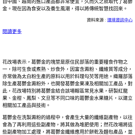
自中國、越南的進口產品都非常便宜，久而久之就取代了葛鬱
金。現在因為食安以及養生風潮，得以將傳統智慧找回來。
資料來源 :
環境資訊中心
閱讀更多
花改場表示，葛鬱金的塊莖是原住民部落的重要糧食作物之
一，除可生食或煮熟、炒食外，因富含澱粉、纖維質等成分，
亦常做為太白粉生產的原料以用於料理勾芡等用途。織羅部落
除生產葛鬱金澱粉外，也開發葛鬱金果凍及相關加工產品，對
此，花改場特別將葛鬱金結合該場轄區常見水果，研製紅龍
果、金柑、鳳梨、文旦等不同口味的葛鬱金水果糖片，以建立
相關加工產品與技術。
葛鬱金在洗製澱粉的過程中，會產生大量的纖維副產物，以往
會為了再利用這些副產物，將其做為堆肥使用；然花改場將這
些副產物加工處理，將葛鬱金纖維應用於餅乾及麵包產品，並