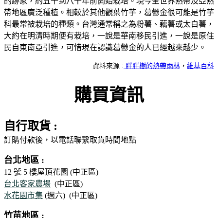
的跡象，約五千到八千年前開始栽培。現今全世界熱帶及亞熱
帶地區廣泛種植。相較於其他觀葉竹芋，葛鬱金很可能是竹芋
科最常被栽培的種類。台灣通常稱之為粉薯、藕薯或太白薯，
大約在明清時期便有栽培，一說是華南移民引進，一說是原住
民自東南亞引進，可惜現在認識葛鬱金的人已經越來越少。
資料來源 :
胖胖樹的熱帶雨林
，
維基百科
購買資訊
自行取貨 :
訂購付款後，以電話聯繫取貨時間地點
台北地區 :
12 號 5 樓屋頂花園 (中正區)
台北客家農場
(中正區)
水花園市集
(週六)
(中正區)
竹苗地區 :