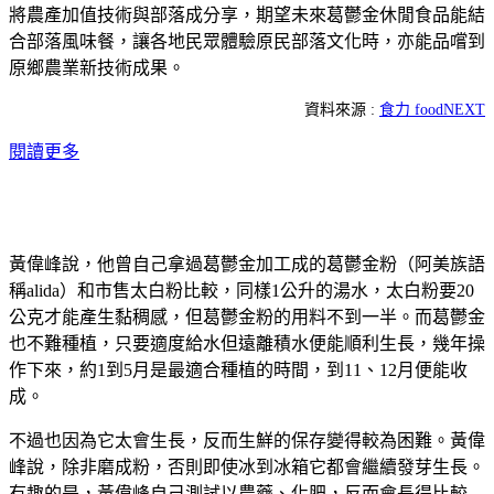
將農產加值技術與部落成分享，期望未來葛鬱金休閒食品能結
合部落風味餐，讓各地民眾體驗原民部落文化時，亦能品嚐到
原鄉農業新技術成果。
資料來源 :
食力 foodNEXT
閱讀更多
黃偉峰說，他曾自己拿過葛鬱金加工成的葛鬱金粉（阿美族語
稱alida）和市售太白粉比較，同樣1公升的湯水，太白粉要20
公克才能產生黏稠感，但葛鬱金粉的用料不到一半。而葛鬱金
也不難種植，只要適度給水但遠離積水便能順利生長，幾年操
作下來，約1到5月是最適合種植的時間，到11、12月便能收
成。
不過也因為它太會生長，反而生鮮的保存變得較為困難。黃偉
峰說，除非磨成粉，否則即使冰到冰箱它都會繼續發芽生長。
有趣的是，黃偉峰自己測試以農藥、化肥，反而會長得比較