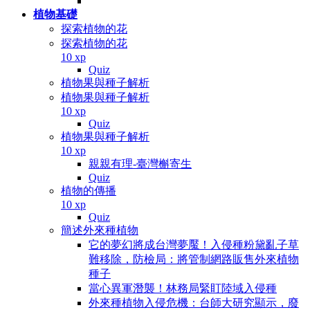
植物基礎
探索植物的花
探索植物的花
10 xp
Quiz
植物果與種子解析
植物果與種子解析
10 xp
Quiz
植物果與種子解析
10 xp
親親有理-臺灣槲寄生
Quiz
植物的傳播
10 xp
Quiz
簡述外來種植物
它的夢幻將成台灣夢魘！入侵種粉黛亂子草
難移除，防檢局：將管制網路販售外來植物
種子
當心異軍潛襲！林務局緊盯陸域入侵種
外來種植物入侵危機：台師大研究顯示，廢