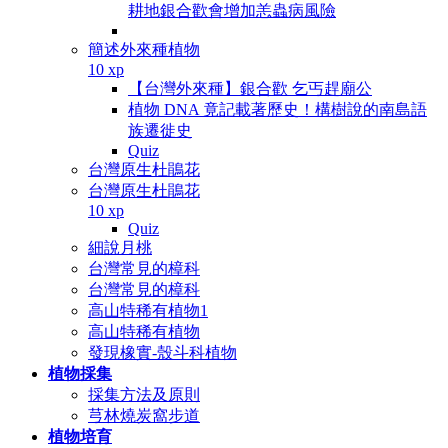
耕地銀合歡會增加恙蟲病風險
簡述外來種植物
10 xp
【台灣外來種】銀合歡 乞丐趕廟公
植物 DNA 竟記載著歷史！構樹說的南島語
族遷徙史
Quiz
台灣原生杜鵑花
台灣原生杜鵑花
10 xp
Quiz
細說月桃
台灣常見的樟科
台灣常見的樟科
高山特稀有植物1
高山特稀有植物
發現橡實-殼斗科植物
植物採集
採集方法及原則
芎林燒炭窩步道
植物培育