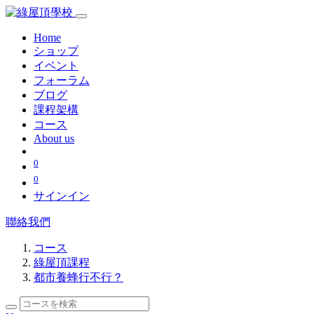
Home
ショップ
イベント
フォーラム
ブログ
課程架構
コース
About us
0
0
サインイン
聯絡我們
コース
綠屋頂課程
都市養蜂行不行？