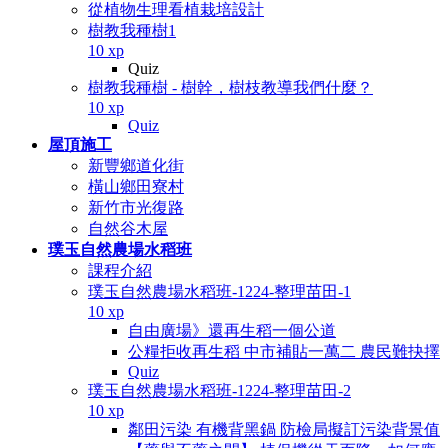
從植物生理看植栽培設計
樹教我種樹1
10 xp
Quiz
樹教我種樹 - 樹幹，樹枝教導我們什麼？
10 xp
Quiz
屋頂施工
新豐鄉道化街
橫山鄉田寮村
新竹市光復路
自然谷木屋
璞玉自然農場水稻班
課程介紹
璞玉自然農場水稻班-1224-整理苗田-1
10 xp
自由廣場》還再生稻一個公道
公糧拒收再生稻 中市補貼一萬二 農民難抉擇
Quiz
璞玉自然農場水稻班-1224-整理苗田-2
10 xp
鄰田污染 有機背黑鍋 防檢局擬訂污染背景值