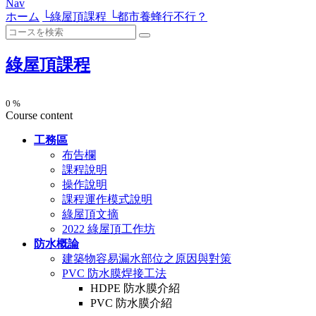
Nav
ホーム
└
綠屋頂課程
└
都市養蜂行不行？
綠屋頂課程
0 %
Course content
工務區
布告欄
課程說明
操作說明
課程運作模式說明
綠屋頂文摘
2022 綠屋頂工作坊
防水概論
建築物容易漏水部位之原因與對策
PVC 防水膜焊接工法
HDPE 防水膜介紹
PVC 防水膜介紹