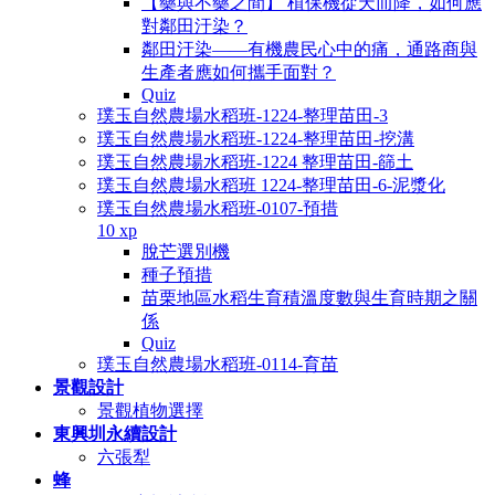
【藥與不藥之間】 植保機從天而降，如何應
對鄰田汙染？
鄰田汙染——有機農民心中的痛，通路商與
生產者應如何攜手面對？
Quiz
璞玉自然農場水稻班-1224-整理苗田-3
璞玉自然農場水稻班-1224-整理苗田-挖溝
璞玉自然農場水稻班-1224 整理苗田-篩土
璞玉自然農場水稻班 1224-整理苗田-6-泥漿化
璞玉自然農場水稻班-0107-預措
10 xp
脫芒選別機
種子預措
苗栗地區水稻生育積溫度數與生育時期之關
係
Quiz
璞玉自然農場水稻班-0114-育苗
景觀設計
景觀植物選擇
東興圳永續設計
六張犁
蜂