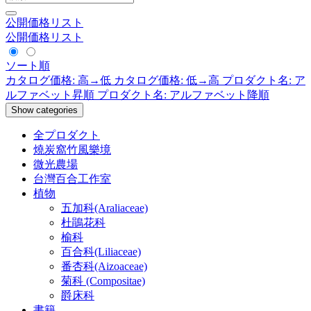
公開価格リスト
公開価格リスト
ソート順
カタログ価格: 高→低
カタログ価格: 低→高
プロダクト名: ア
ルファベット昇順
プロダクト名: アルファベット降順
Show categories
全プロダクト
燒炭窩竹風樂境
微光農場
台灣百合工作室
植物
五加科(Araliaceae)
杜鵑花科
榆科
百合科(Liliaceae)
番杏科(Aizoaceae)
菊科 (Compositae)
爵床科
書籍