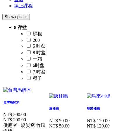
線上課程
Show options
8 存盆
裸根
200
5 吋盆
8 吋盆
一箱
6吋盆
7 吋盆
種子
台灣馬醉木
唐杜鵑
烏來杜鵑
NT$
200.00
NT$
200.00
NT$
50.00
NT$
120.00
供應者 : 燒炭窩 竹風
NT$
50.00
NT$
120.00