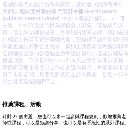
這是以樸門的設計哲學為框架，滾動發展的課程平台，
我們以
地球使用者的樸
門設計手冊 (Earth user's 
guide to Permaculture)
 中的 3 個設計倫理， 27 個
主題、123 項設計目標為課程發展架構。這是樸門課
程，但上課老師會是來自各領域的專業老師。樸門在設
計框架上扮演了很好基礎功能，它提供了讓不同領域科
學產生連結和整合的機會，原則上我們希望每個課程和
活動都能盡量扣合這些主題和設計原則。這些課程是有
機發展的，不會是只由一小部分人主導所有開課事務，
我們希望逐步發展出合作社的運作模式，每個參與者是
員工也是老闆，只要您對某項主題有興趣，歡迎一起來
協力發展這個開課平台。
推薦課程、活動
針對 27 個主題，您也可以來一起參與課程規劃，歡迎推薦老
師或課程，可以是短講分享，也可以是有系統性的系列課程。