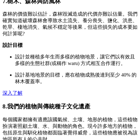
7.樹木、森林與防風林
森林的價值難以估計，森林毀滅造成的代價亦難以估量。我們
確實知道破壞森林會導致水土流失、養分喪失、鹽化、洪患、
乾旱、棲地消失、氣候不穩定等後果，但這些損失的成本要如
何計算呢?
設計目標
設計並種植多年生而多樣的植物地景，讓它們以有效且
多樣的生態社群(或稱作 waru) 方式相互合作運行。
設計基地地景的目標，應在植物成熟後達到至少 40% 的
林木覆蓋率。
深入了解
8.我們的植物與傳統種子文化遺產
每個國家都擁有適應該國氣候、土壤、地形的植物，這些植物
扮演著照顧土壤、水、與動物的角色。現今許多地方的植物，
包括原生與馴化植物都面臨著覺得威脅，這些植物應被視為該
地區所有人的公共財。