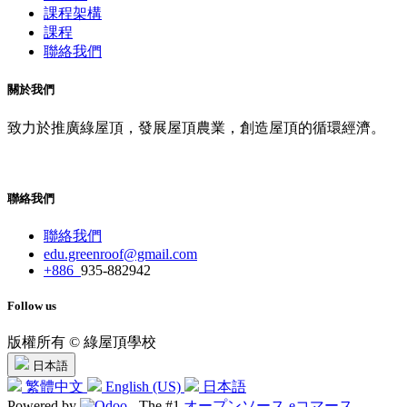
課程架構
課程
聯絡我們
關於我們
致力於推廣綠屋頂，發展屋頂農業，創造屋頂的循環經濟。
聯絡我們
聯絡我們
edu.greenroof@gmail.com
+886
935-882942
Follow us
版權所有 © 綠屋頂學校
日本語
繁體中文
English (US)
日本語
Powered by
- The #1
オープンソース eコマース