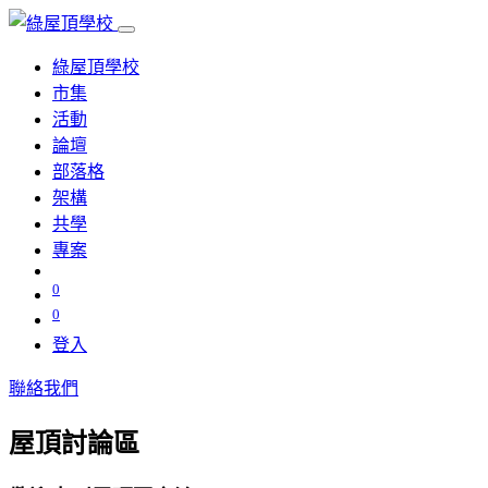
綠屋頂學校
市集
活動
論壇
部落格
架構
共學
專案
0
0
登入
聯絡我們
屋頂討論區