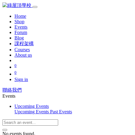
Home
Shop
Events
Forum
Blog
課程架構
Courses
About us
0
0
Sign in
聯絡我們
Events
Upcoming Events
Upcoming Events
Past Events
No events found.