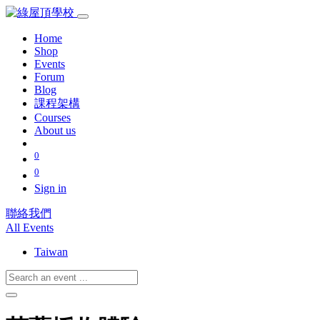
Home
Shop
Events
Forum
Blog
課程架構
Courses
About us
0
0
Sign in
聯絡我們
All Events
Taiwan