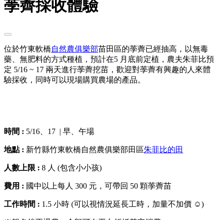
荸薺採收體驗
位於竹東軟橋
自然農俱樂部
苗田區的荸薺已經抽高，以無毒
藥、無肥料的方式種植，預計在5 月底前定植，農夫朱菲比預
定 5/16 ~ 17 兩天進行荸薺挖苗，歡迎對荸薺有興趣的人來體
驗採收，同時可以現場購買農場的產品。
時間 :
5/16、17 | 早、午場
地點 :
新竹縣竹東軟橋自然農俱樂部田區
朱菲比的田
人數上限 :
8 人 (包含小小孩)
費用 :
國中以上每人 300 元，可帶回 50 顆荸薺苗
工作時間 :
1.5 小時 (可以視情況延長工時，加量不加價 ☺)