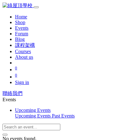
Home
Shop
Events
Forum
Blog
課程架構
Courses
About us
0
0
Sign in
聯絡我們
Events
Upcoming Events
Upcoming Events
Past Events
No events found.